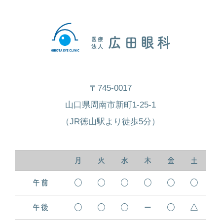
〒745-0017
山口県周南市新町1-25-1
（JR徳山駅より徒歩5分）
月
火
水
木
金
土
○
○
○
○
○
○
午前
○
○
○
ー
○
△
午後