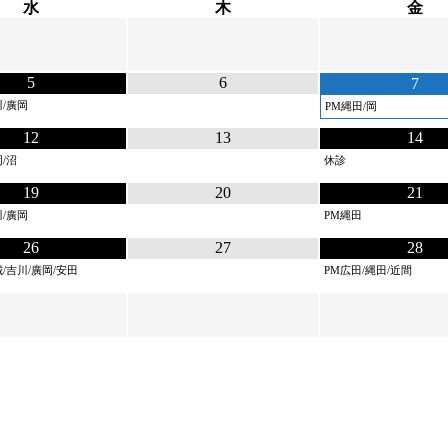
水
木
金
5
6
7
川/廣岡
PM縄田/岡
12
13
14
/沼
休診
19
20
21
川/廣岡
PM縄田
26
27
28
城/吉川/廣岡/安田
PM広田/縄田/近間