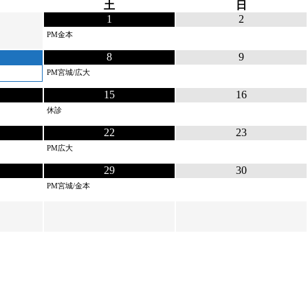
土
日
1
2
PM金本
8
9
PM宮城/広大
15
16
休診
22
23
PM広大
29
30
PM宮城/金本