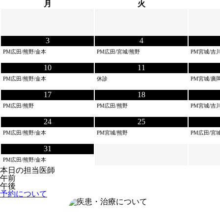
月
火
3
4
PM広田/熊野/金本
PM広田/宮城/熊野
PM宮城/吉
10
11
PM広田/熊野/金本
休診
PM宮城/廣岡
17
18
PM広田/熊野
PM広田/熊野
PM宮城/吉
24
25
PM広田/熊野/金本
PM宮城/熊野
PM広田/宮
31
PM広田/熊野/金本
本日の担当医師
午前
午後
予約について