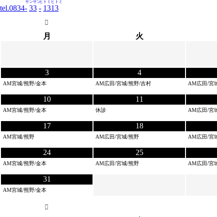
サンサン
ヒトミヒトミ
tel.0834-
33
-
1313
月
火
3
4
AM宮城/熊野/金本
AM広田/宮城/熊野/吉村
AM広田/宮
10
11
AM宮城/熊野/金本
休診
AM広田/宮
17
18
AM宮城/熊野
AM広田/宮城/熊野
AM広田/宮
24
25
AM宮城/熊野/金本
AM広田/宮城/熊野
AM広田/宮
31
AM宮城/熊野/金本