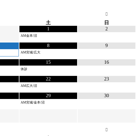
土
日
1
2
AM金本/沼
8
9
AM宮城/広大
15
16
休診
22
23
AM広大/沼
29
30
AM宮城/金本/沼