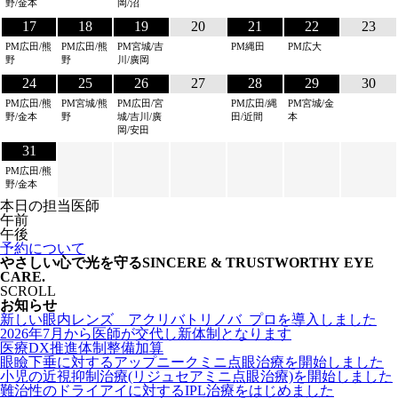
野/金本
岡/沼
17
18
19
20
21
22
23
PM広田/熊
PM広田/熊
PM宮城/吉
PM縄田
PM広大
野
野
川/廣岡
24
25
26
27
28
29
30
PM広田/熊
PM宮城/熊
PM広田/宮
PM広田/縄
PM宮城/金
野/金本
野
城/吉川/廣
田/近間
本
岡/安田
31
PM広田/熊
野/金本
本日の担当医師
午前
午後
予約について
や
さ
し
い
心
で
光
を
守
る
SINCERE & TRUSTWORTHY EYE
CARE.
SCROLL
お知らせ
新しい眼内レンズ アクリバトリノバ プロを導入しました
2026年7月から医師が交代し新体制となります
医療DX推進体制整備加算
眼瞼下垂に対するアップニークミニ点眼治療を開始しました
小児の近視抑制治療(リジュセアミニ点眼治療)を開始しました
難治性のドライアイに対するIPL治療をはじめました