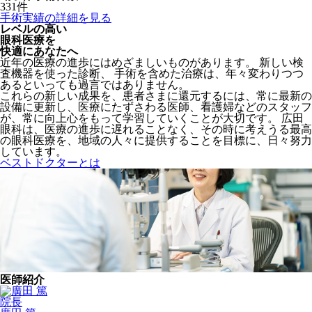
331
件
手術実績の詳細を見る
レベルの高い
眼科医療を
快適にあなたへ
近年の医療の進歩にはめざましいものがあります。 新しい検
査機器を使った診断、 手術を含めた治療は、年々変わりつつ
あるといっても過言ではありません。
これらの新しい成果を、患者さまに還元するには、常に最新の
設備に更新し、医療にたずさわる医師、看護婦などのスタッフ
が、常に向上心をもって学習していくことが大切です。 広田
眼科は、医療の進歩に遅れることなく、その時に考えうる最高
の眼科医療を、地域の人々に提供することを目標に、日々努力
しています。
ベストドクターとは
医師紹介
院長