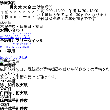
診療案内
診療時間
月
火
水
木
金
土
午前 9:00 - 13:00 午後 14:30 - 18:00
午前
○
○
○
○
○
○
△土曜日の午後は16：30までとなります
午後
○
○
○
ー
○
△
受付は診察終了の30分前までです
休診日
木曜午後・日曜日・祝日
お問い合わせ
サンサン
ヒトミヒトミ
tel.0834-
33
-
1313
予約専用フリーダイヤル
サンサン
シリョクヨイ
tel.0120-
33
-
4641
ICL専用
tel.0834-
33
-
0419
手術実績
広田眼科では、最新鋭の手術機器を使い年間数多くの手術を行
っています。
安心して手術を受けて頂けます。
2025年度
総手術件数実績
3247
件
白内障手術実績
2336
件
緑内障手術件数
300
件
硝子体手術件数