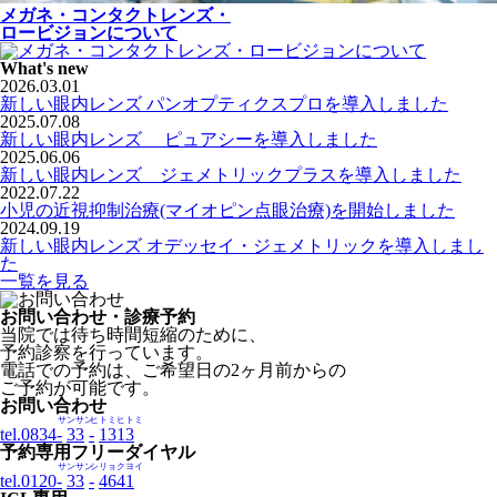
メガネ・コンタクトレンズ・
ロービジョンについて
What's new
2026.03.01
新しい眼内レンズ パンオプティクスプロを導入しました
2025.07.08
新しい眼内レンズ ピュアシーを導入しました
2025.06.06
新しい眼内レンズ ジェメトリックプラスを導入しました
2022.07.22
小児の近視抑制治療(マイオピン点眼治療)を開始しました
2024.09.19
新しい眼内レンズ オデッセイ・ジェメトリックを導入しまし
た
一覧を見る
お問い合わせ・診療予約
当院では待ち時間短縮のために、
予約診察を行っています。
電話での予約は、ご希望日の2ヶ月前からの
ご予約が可能です。
お問い合わせ
サンサン
ヒトミヒトミ
tel.0834-
33
-
1313
予約専用フリーダイヤル
サンサン
シリョクヨイ
tel.0120-
33
-
4641