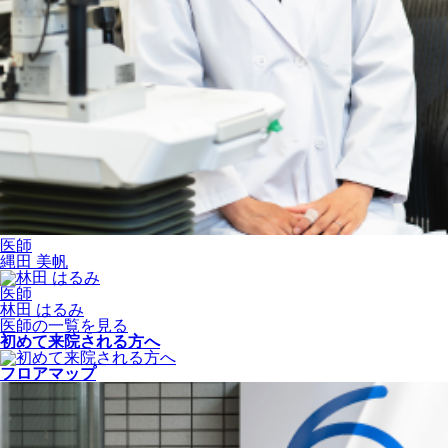
医師
縄田 美帆
医師
林田 はるみ
医師の一覧を見る
初めて来院される方へ
フロアマップ