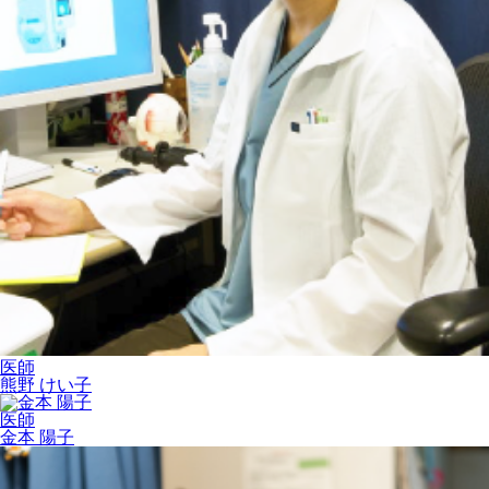
医師
熊野 けい子
医師
金本 陽子