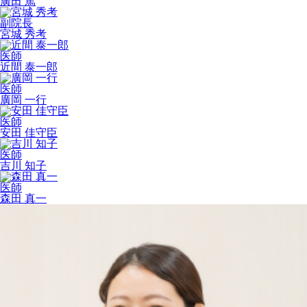
廣田 篤
副院長
宮城 秀考
医師
近間 泰一郎
医師
廣岡 一行
医師
安田 佳守臣
医師
吉川 知子
医師
森田 真一