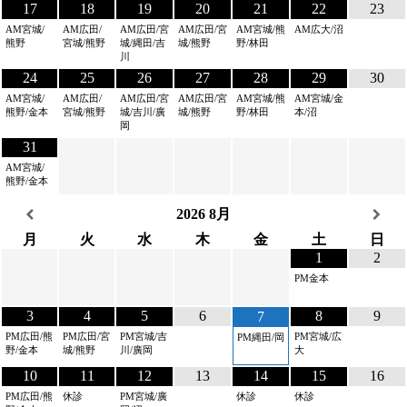
17
18
19
20
21
22
23
AM宮城/
AM広田/
AM広田/宮
AM広田/宮
AM宮城/熊
AM広大/沼
熊野
宮城/熊野
城/縄田/吉
城/熊野
野/林田
川
24
25
26
27
28
29
30
AM宮城/
AM広田/
AM広田/宮
AM広田/宮
AM宮城/熊
AM宮城/金
熊野/金本
宮城/熊野
城/吉川/廣
城/熊野
野/林田
本/沼
岡
31
AM宮城/
熊野/金本
2026
8月
月
火
水
木
金
土
日
1
2
PM金本
3
4
5
6
8
9
7
PM広田/熊
PM広田/宮
PM宮城/吉
PM宮城/広
PM縄田/岡
野/金本
城/熊野
川/廣岡
大
10
11
12
13
14
15
16
PM広田/熊
休診
PM宮城/廣
休診
休診