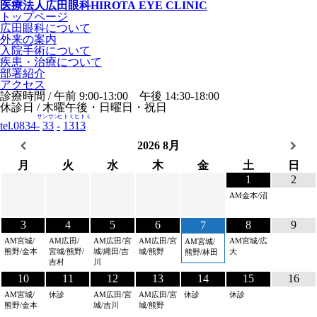
医療法人
広田眼科
HIROTA EYE CLINIC
トップページ
広田眼科について
外来の案内
入院手術について
疾患・治療について
部署紹介
アクセス
診療時間 / 午前 9:00-13:00 午後 14:30-18:00
休診日 / 木曜午後・日曜日・祝日
サンサン
ヒトミヒトミ
tel.0834-
33
-
1313
2026
8月
月
火
水
木
金
土
日
1
2
AM金本/沼
3
4
5
6
8
9
7
AM宮城/
AM広田/
AM広田/宮
AM広田/宮
AM宮城/広
AM宮城/
熊野/金本
宮城/熊野/
城/縄田/吉
城/熊野
大
熊野/林田
吉村
川
10
11
12
13
14
15
16
AM宮城/
休診
AM広田/宮
AM広田/宮
休診
休診
熊野/金本
城/吉川
城/熊野