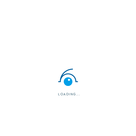
2019年
APACRS（アジア太平洋
Cataract/Implant Surger
2019年
ASCRS（米国白内障屈折
New Technology部門 runne
2018年
日本臨床眼科学会（東京）
Technique/Complication 
2011年10月
APACRS（アジア太平洋
New Concept部門１位
LOADING...
2011年9月
ESCRS（欧州白内障屈折
Grand Prize（27か国、1
2011年3月
ASCRS（米国白内障屈折
Glaucoma部門 runner up